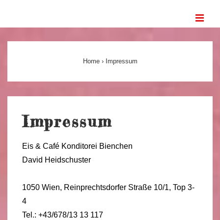
↓
ME
Zum
Inhalt
Main
Navigation
Home
›
Impressum
Impressum
Eis & Café Konditorei Bienchen
David Heidschuster
1050 Wien, Reinprechtsdorfer Straße 10/1, Top 3-
4
Tel.: +43/678/13 13 117