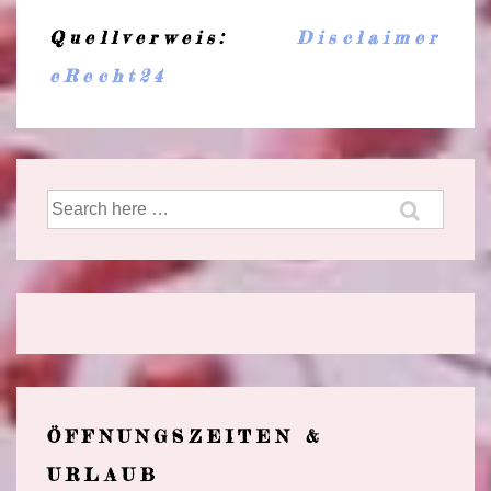
Quellverweis:
Disclaimer
eRecht24
Suche
nach:
ÖFFNUNGSZEITEN &
URLAUB