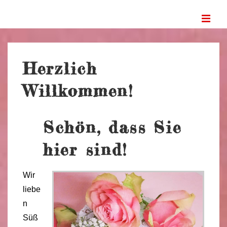
↓
ME
Zum
Inhalt
Main
Navigation
Herzlich
Willkommen!
Schön, dass Sie
hier sind!
Wir
liebe
n
Süß