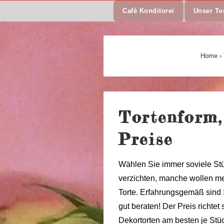
↓
Main
Café Konditorei
Unser To
Zum
Navigation
Inhalt
Home
›
Tortenform,
Preise
Wählen Sie immer soviele St
verzichten, manche wollen me
Torte. Erfahrungsgemäß sind 
gut beraten! Der Preis richtet
Dekortorten am besten je Stüc