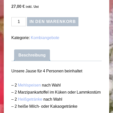
27,00
€
inkl. Ust
Stay
IN DEN WARENKORB
at
Home
Kategorie:
Kombiangebote
Family
Jause
Beschreibung
Menge
Unsere Jause für 4 Personen beinhaltet
– 2
Mehlspeisen
nach Wahl
– 2 Marzipankartoffel im Küken oder Lammkostüm
– 2
Heißgetränke
nach Wahl
– 2 heiße Milch- oder Kakaogetränke