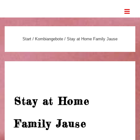
↓
ME
Zum
Inhalt
Main
Navigation
Start
/
Kombiangebote
/ Stay at Home Family Jause
Stay at Home
Family Jause