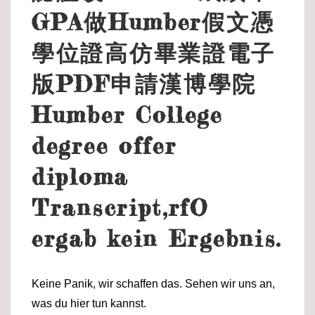
GPA做Humber假文憑
學位證高仿畢業證電子
版PDF申請漢博學院
Humber College
degree offer
diploma
Transcript,rfO
ergab kein Ergebnis.
Keine Panik, wir schaffen das. Sehen wir uns an,
was du hier tun kannst.